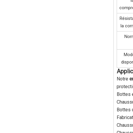
l
compr
Résist
la cor
Nor
Mod
dispo
Applic
Notre
e
protect
Bottes 
Chaussu
Bottes 
Fabrica
Chaussu
Chaussu