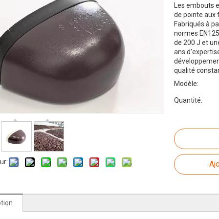
Les embouts en
de pointe aux 
Fabriqués à par
normes EN1256
de 200 J et un
ans d'expertis
développement
qualité consta
Modèle:
Quantité:
ur:
Aj
ption