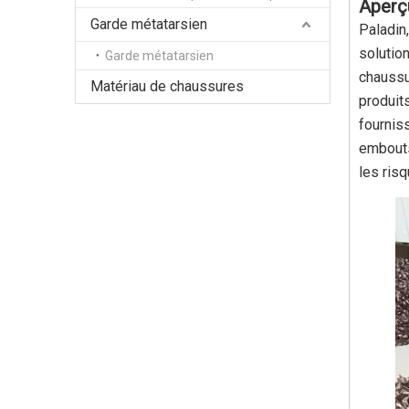
Aperç
Garde métatarsien
Paladin
solutio
Garde métatarsien
chaussu
Matériau de chaussures
produit
fournis
embouts
les ris