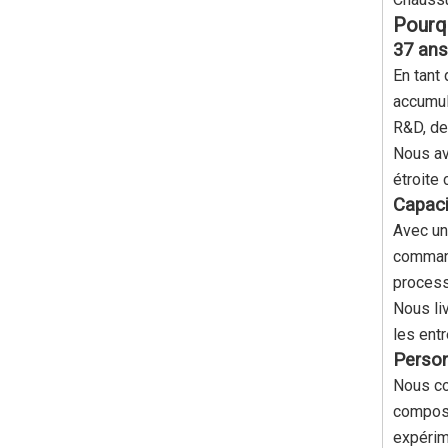
Pourqu
37 ans 
En tant
accumul
R&D, de
Nous av
étroite
Capaci
Avec un
command
process
Nous li
les entr
Person
Nous co
composa
expérim