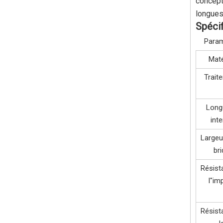
concept
longues
Spécif
Para
Maté
Trait
Long
int
Largeu
br
Résist
l"im
Résist