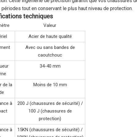
ion. Cette ingénierie de précision garantit que vos chaussures d
 périodes tout en conservant le plus haut niveau de protection.
ications techniques
mètre
Valeur
riel
Acier de haute qualité
ement
Avec ou sans bandes de
caoutchouc
ueur
34-40 mm
erne
r de la
Moins de 10 mm
ide
ance à
200 J (chaussures de sécurité) /
pact
100 J (chaussures de
protection)
ance à
15KN (chaussures de sécurité) /