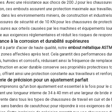
es. Avec une résistance aux chocs de 200 J pour les chaussures
ion, ces embouts assurent une protection maximale aux travailleu
s dans les environnements miniers, de construction et industriel
ussures de sécurité et de 10 KN pour les chaussures de protectio
ssures aux orteils causées par les machines et équipements lour
e aux exigences réglementaires et réduit les risques de responsa
ance à la corrosion et durabilité supérieures
t à partir d'acier de haute qualité, notre
embout métallique AST
 zones affectées après test. Cela garantit des performances 
les, humides et corrosifs, réduisant ainsi la fréquence de rempla
truction en acier durable conserve ses propriétés protectrices t
, offrant ainsi une protection constante aux travailleurs et renfo
erie de précision pour un ajustement parfait
mprenons qu"un bon ajustement est essentiel à la fois pour le co
ent une longueur interne de 34 à 40 mm et une largeur de bride i
rente dans tous les types de chaussures de travail en cuir et d
 sans bandes de caoutchouc pour répondre à vos exigences de f