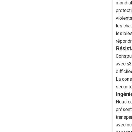
mondial
protect
violent
les cha
les ble
répondr
Résist
Construi
avec ≤3
diffici
La cons
sécurité
Ingéni
Nous co
présent
transpa
avec ou