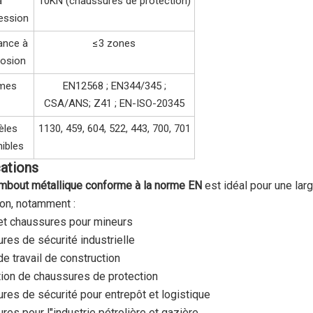
a
10KN (chaussures de protection)
ession
ance à
≤3 zones
rosion
mes
EN12568 ; EN344/345 ;
CSA/ANS; Z41 ; EN-ISO-20345
èles
1130, 459, 604, 522, 443, 700, 701
nibles
ations
mbout métallique conforme à la norme EN
est idéal pour une la
ion, notamment :
et chaussures pour mineurs
res de sécurité industrielle
de travail de construction
tion de chaussures de protection
res de sécurité pour entrepôt et logistique
res pour l"industrie pétrolière et gazière