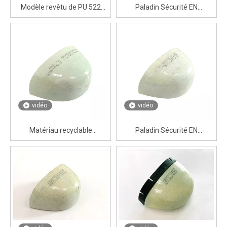
Modèle revêtu de PU 522
Paladin Sécurité EN
Capulet d'orteil en fibre de
ISO22568-2 Caps d'orteils en
verre | 200J Résistance à
fibre de verre | D'usine de
l'impact pour les bottes de
Chine
sécurité industrielle
vidéo
vidéo
Matériau recyclable
Paladin Sécurité EN
composite en fibre de verre
ISO22568-2 Capes d'orteils
Paladin Cap
en fibre de verre avec
matériau recyclable TPE Strip
Recyclable