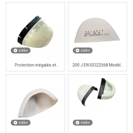
vidéo
vidéo
Protection inégalée et
200 J EN ISO22568 Modèle
confort Composite Fibre-
de capuche d'orteil en fibre
Glass Toe Cap
de verre standard 604G pour
les bottes de travail PU
vidéo
vidéo