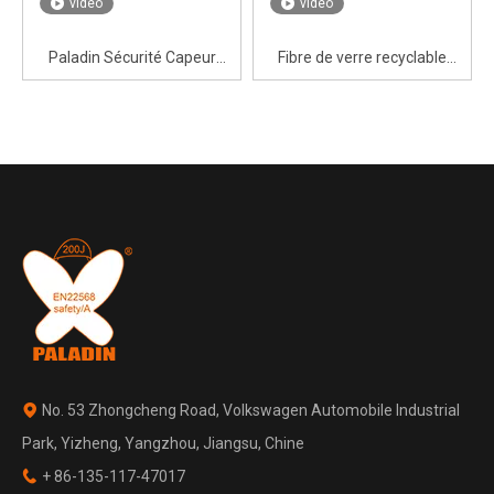
vidéo
vidéo
Paladin Sécurité Capeur
Fibre de verre recyclable
d'orteil en fibre de verre
nouveau matériau Cap
recyclable | EN ISO22568-2
certifié
No. 53 Zhongcheng Road, Volkswagen Automobile Industrial

Park, Yizheng, Yangzhou, Jiangsu, Chine
+ 86-135-117-47017
