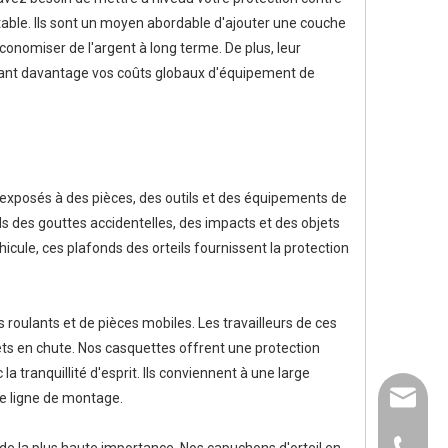
ntable. Ils sont un moyen abordable d'ajouter une couche
onomiser de l'argent à long terme. De plus, leur
isant davantage vos coûts globaux d'équipement de
exposés à des pièces, des outils et des équipements de
ds des gouttes accidentelles, des impacts et des objets
icule, ces plafonds des orteils fournissent la protection
 roulants et de pièces mobiles. Les travailleurs de ces
ets en chute. Nos casquettes offrent une protection
a tranquillité d'esprit. Ils conviennent à une large
e ligne de montage.
info@pl
 de la plus haute importance. Nos capuchons d'orteil en