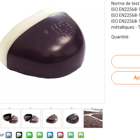
Norme de test
ISO EN22568-1:
ISO EN22568-1
ISO EN22568-1
métalliques - 
Quantité:
Aj
ur: