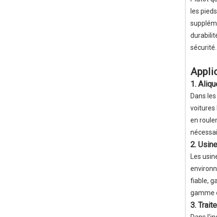
les pied
suppléme
durabili
sécurité.
Appli
1. Aliq
Dans les
voitures
en roule
nécessai
2. Usine
Les usin
environn
fiable, g
gamme de
3. Trai
Dans l'i