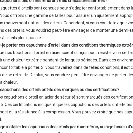
s capuchons des orteils rendront mes chaussures serrées?
asquettes à orteils sont conçues pour s'adapter confortablement dans la
 Nous offrons une gamme de tailles pour assurer un ajustement appropr
n mouvement naturel des orteils. Cependant, si vous constatez que vos 
s des orteils, vous voudrez peut-être envisager de monter une demi-tail
 à orteils plus spacale.
is-je porter ces capuchons d'orteil dans des conditions thermiques extr
que nos bouchons d'orteil en acier soient conçus pour résister à un certa
à une chaleur extrême pendant de longues périodes. Dans des environne
nconfortable à porter. Si vous travaillez dans de telles conditions, il es
s de se refroidir. De plus, vous voudrez peut-être envisager de porter d
la chaleur.
s capuchons des orteils ont-ils des marques ou des certifications?
nos capuchons d'orteil en acier de sécurité sont marqués des certificati
5. Ces certifications indiquent que les capuchons des orteils ont été te
mpact et la résistance à la compression. Vous pouvez croire que nos capuc
l.
is-je installer les capuchons des orteils par moi-même, ou ai-je besoin d