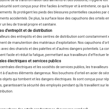
sécurité sont conçus pour être faciles à nettoyer et à entretenir, ce qui 
ements. Ils protègent les pieds des blessures potentielles causées par
ents accidentels. De plus, la surface lisse des capuchons des orteils e
 un lieu de travail propre et sanitaire.
es d'entrepôt et de distribution
ailleurs des entrepôts et des centres de distribution sont constamment 
ment de manutention des matériaux d'exploitation. Nos capuchons d'orte
ns avec des chariots et des palettes et d'autres dangers potentiels. La 
t facile et réduit la fatigue, permettant aux travailleurs d'effectuer l
rales électriques et services publics
 centrales électriques et les sociétés de services publics, les travaille
et à d'autres éléments dangereux. Nos bouchons d'orteil en acier de sé
es objets qui tombent et les dangers électriques. Ils sont conçus pour ré
es, garantissant la sécurité des employés pendant qu'ils travaillent sur l
tribution.