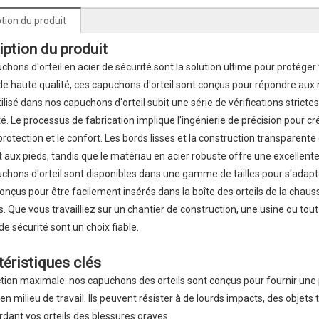
tion du produit
iption du produit
hons d'orteil en acier de sécurité sont la solution ultime pour protéger vo
de haute qualité, ces capuchons d'orteil sont conçus pour répondre aux no
tilisé dans nos capuchons d'orteil subit une série de vérifications stricte
ité. Le processus de fabrication implique l'ingénierie de précision pour cr
 protection et le confort. Les bords lisses et la construction transparen
t aux pieds, tandis que le matériau en acier robuste offre une excellent
chons d'orteil sont disponibles dans une gamme de tailles pour s'adapter
 conçus pour être facilement insérés dans la boîte des orteils de la cha
ils. Que vous travailliez sur un chantier de construction, une usine ou t
de sécurité sont un choix fiable.
téristiques clés
ction maximale: nos capuchons des orteils sont conçus pour fournir u
en milieu de travail. Ils peuvent résister à de lourds impacts, des objet
dant vos orteils des blessures graves.