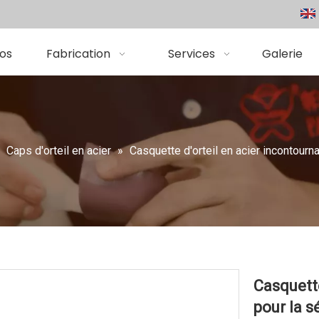
os
Fabrication
Services
Galerie
»
Caps d'orteil en acier
»
Casquette d'orteil en acier incontourna
Casquette
pour la s