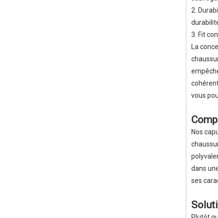
2. Durabi
durabilit
3. Fit co
La conce
chaussur
empêche 
cohérent
vous pou
Compa
Nos capu
chaussur
polyvalen
dans une
ses cara
Solut
Plutôt q