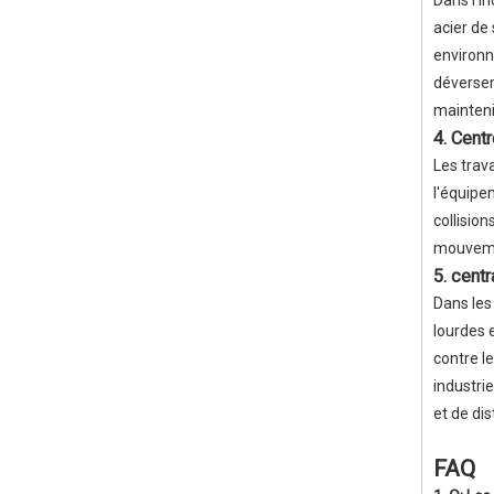
acier de 
environn
déversem
maintenir
4. Centr
Les trav
l'équipe
collisio
mouvemen
5. cent
Dans les
lourdes 
contre l
industri
et de dis
FAQ