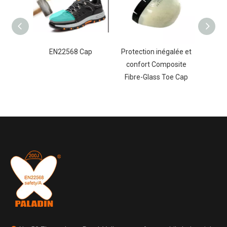
eil en
EN22568 Cap
Protection inégalée et
Maté
bone
confort Composite
compo
our
Fibre-Glass Toe Cap
ver
écurité