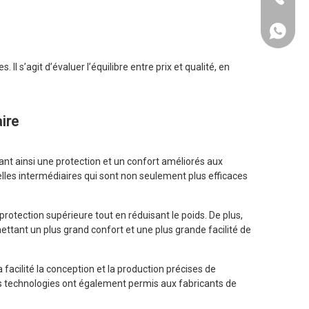
+ 86 13
Il s’agit d’évaluer l’équilibre entre prix et qualité, en
ire
nt ainsi une protection et un confort améliorés aux
lles intermédiaires qui sont non seulement plus efficaces
rotection supérieure tout en réduisant le poids. De plus,
ettant un plus grand confort et une plus grande facilité de
 facilité la conception et la production précises de
es technologies ont également permis aux fabricants de