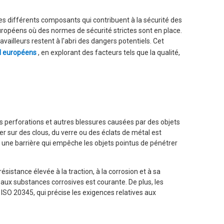
es différents composants qui contribuent à la sécurité des
européens où des normes de sécurité strictes sont en place.
vailleurs restent à l'abri des dangers potentiels. Cet
il européens
, en explorant des facteurs tels que la qualité,
es perforations et autres blessures causées par des objets
her sur des clous, du verre ou des éclats de métal est
t une barrière qui empêche les objets pointus de pénétrer
istance élevée à la traction, à la corrosion et à sa
t aux substances corrosives est courante. De plus, les
SO 20345, qui précise les exigences relatives aux