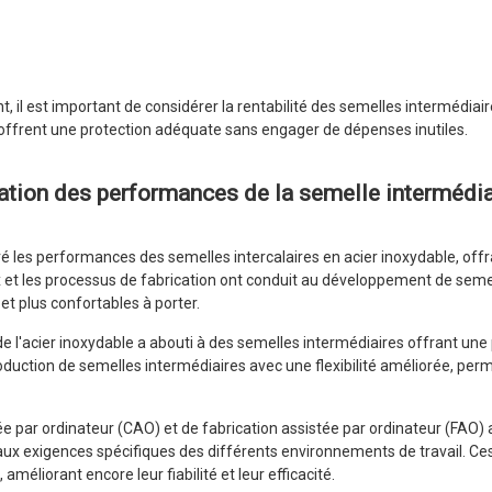
 il est important de considérer la rentabilité des semelles intermédiaires. 
 offrent une protection adéquate sans engager de dépenses inutiles.
ration des performances de la semelle intermédia
les performances des semelles intercalaires en acier inoxydable, offra
ux et les processus de fabrication ont conduit au développement de seme
et plus confortables à porter.
 l'acier inoxydable a abouti à des semelles intermédiaires offrant une p
oduction de semelles intermédiaires avec une flexibilité améliorée, perm
ée par ordinateur (CAO) et de fabrication assistée par ordinateur (FAO) a
 aux exigences spécifiques des différents environnements de travail. C
méliorant encore leur fiabilité et leur efficacité.