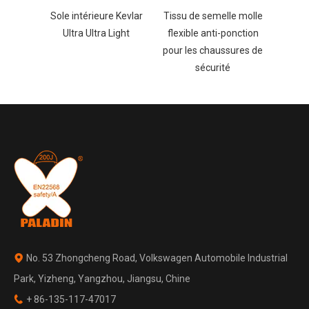
ation /
Sole intérieure Kevlar
Tissu de semelle molle
Plaq
n
Ultra Ultra Light
flexible anti-ponction
interm
pour les chaussures de
ant
sécurité
No. 53 Zhongcheng Road, Volkswagen Automobile Industrial

Park, Yizheng, Yangzhou, Jiangsu, Chine
+ 86-135-117-47017
