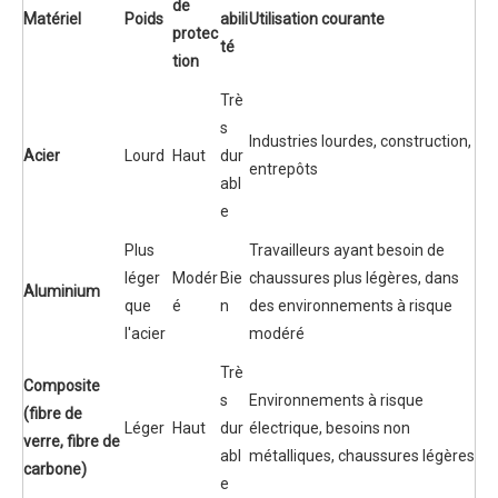
de
Matériel
Poids
abili
Utilisation courante
protec
té
tion
Trè
s
Industries lourdes, construction,
Acier
Lourd
Haut
dur
entrepôts
abl
e
Plus
Travailleurs ayant besoin de
léger
Modér
Bie
chaussures plus légères, dans
Aluminium
que
é
n
des environnements à risque
l'acier
modéré
Trè
Composite
s
Environnements à risque
(fibre de
Léger
Haut
dur
électrique, besoins non
verre, fibre de
abl
métalliques, chaussures légères
carbone)
e